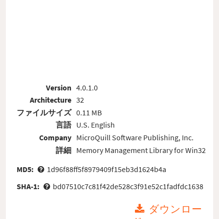
Version
4.0.1.0
Architecture
32
ファイルサイズ
0.11 MB
言語
U.S. English
Company
MicroQuill Software Publishing, Inc.
詳細
Memory Management Library for Win32
MD5:
1d96f88ff5f8979409f15eb3d1624b4a
SHA-1:
bd07510c7c81f42de528c3f91e52c1fadfdc1638
ダウンロー