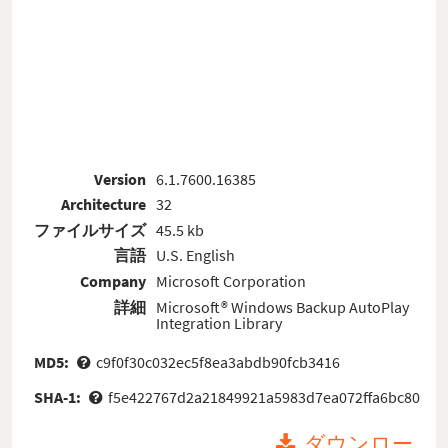
Version
6.1.7600.16385
Architecture
32
ファイルサイズ
45.5 kb
言語
U.S. English
Company
Microsoft Corporation
詳細
Microsoft® Windows Backup AutoPlay
Integration Library
MD5:
c9f0f30c032ec5f8ea3abdb90fcb3416
SHA-1:
f5e422767d2a21849921a5983d7ea072ffa6bc80
ダウンロー