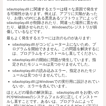
sdautoplay.dll に関連するエラーは様々な原因で発生す
る可能性があります。例えば、アプリに欠陥があった
り、お使いのPCにある悪意あるソフトウェアによって
sdautoplay.dll が削除されたり、間違った場所に置かれ
たり、破損させられたり、Windowsのレジストリが損
傷しているなどです。
最もよく発生するエラーには次のものがあります:
sdautoplay.dll がコンピューター上にないため、プ
ログラムを開始できません。この問題を解決するに
は、プログラムをインストールし直してください。
sdautoplay.dll の開始に問題が発生しています。指
定されたモジュールは見つかりませんでした。
sdautoplay.dll の読み込みエラー。指定されたモジ
ュールは見つかりませんでした。
sdautoplay.dll はWindowsでの実行用に設計されてい
ないか、エラーを含んでいます。
ほとんどの場合の解決策は、 sdautoplay.dll をお使いの
PCやWindowsのシステムフォルダに正しくインストー
ルし直すことです。あるいは、プログラムによって
は、特にPCゲームでは、DLL ファイルをゲーム/アプリ