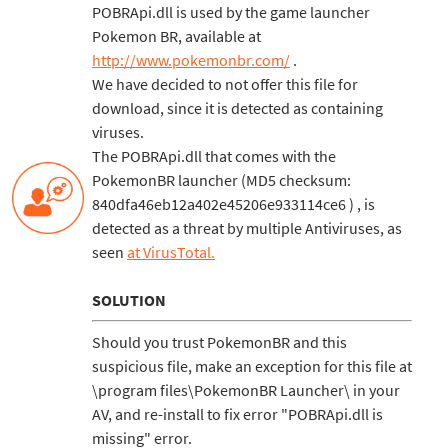
POBRApi.dll is used by the game launcher
Pokemon BR, available at
http://www.pokemonbr.com/
.
We have decided to not offer this file for
download, since it is detected as containing
viruses.
The POBRApi.dll that comes with the
PokemonBR launcher (MD5 checksum:
840dfa46eb12a402e45206e933114ce6 ) , is
detected as a threat by multiple Antiviruses, as
seen
at VirusTotal.
SOLUTION
Should you trust PokemonBR and this
suspicious file, make an exception for this file at
\program files\PokemonBR Launcher\ in your
AV, and re-install to fix error "POBRApi.dll is
missing" error.