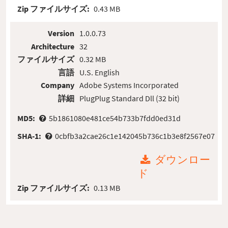
Zip ファイルサイズ:
0.43 MB
Version
1.0.0.73
Architecture
32
ファイルサイズ
0.32 MB
言語
U.S. English
Company
Adobe Systems Incorporated
詳細
PlugPlug Standard Dll (32 bit)
MD5:
5b1861080e481ce54b733b7fdd0ed31d
SHA-1:
0cbfb3a2cae26c1e142045b736c1b3e8f2567e07
ダウンロー
ド
Zip ファイルサイズ:
0.13 MB