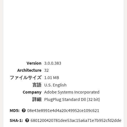
Version
3.0.0.383
Architecture
32
ファイルサイズ
1.01 MB
言語
U.S. English
Company
Adobe Systems Incorporated
詳細
PlugPlug Standard Dll (32 bit)
MD5:
08e43e8991e4d4a20c49952ce109c621
SHA-1:
6801200420781dee53ac15a6a71e7b952cfd2dde