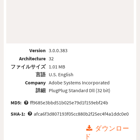
Version
3.0.0.383
Architecture
32
ファイルサイズ
1.01 MB
言語
U.S. English
Company
Adobe Systems Incorporated
詳細
PlugPlug Standard Dll (32 bit)
MD5:
ff9685e3bbd51b025e79d1f159ebf24b
SHA-1:
afca6f3d807193f05cc880b2f25ec4f4a1ddc0e0
ダウンロー
ド