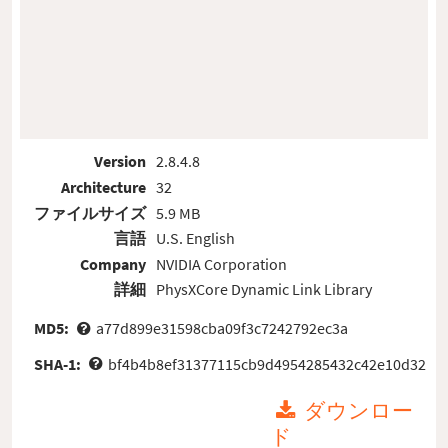
Version
2.8.4.8
Architecture
32
ファイルサイズ
5.9 MB
言語
U.S. English
Company
NVIDIA Corporation
詳細
PhysXCore Dynamic Link Library
MD5:
a77d899e31598cba09f3c7242792ec3a
SHA-1:
bf4b4b8ef31377115cb9d4954285432c42e10d32
ダウンロー
ド