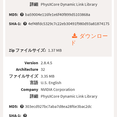
詳細
PhysXCore Dynamic Link Library
MD5:
ba59004e116fe1e6f40f899d5103868a
SHA-1:
4ef48fdc5329c7c22eb30491f980d93a81874175
ダウンロー
ド
Zip ファイルサイズ:
1.37 MB
Version
2.8.4.5
Architecture
32
ファイルサイズ
3.35 MB
言語
U.S. English
Company
NVIDIA Corporation
詳細
PhysXCore Dynamic Link Library
MD5:
303ecd927bc7aba7d8ea28f6e3bac2dc
SHA-1: