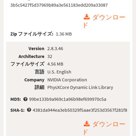
3b5c5427f5d37969b89a3e561183edd209a33087
ダウンロー
ド
Zip ファイルサイズ:
1.36 MB
Version
2.8.3.46
Architecture
32
ファイルサイズ
4.56 MB
言語
U.S. English
Company
NVIDIA Corporation
詳細
PhysXCore Dynamic Link Library
MD5:
99be133b9a969c1a96b98ef699970c5a
SHA-1:
4381da944ea3eb50329f5aae3f253d3567f281f8
ダウンロー
ド