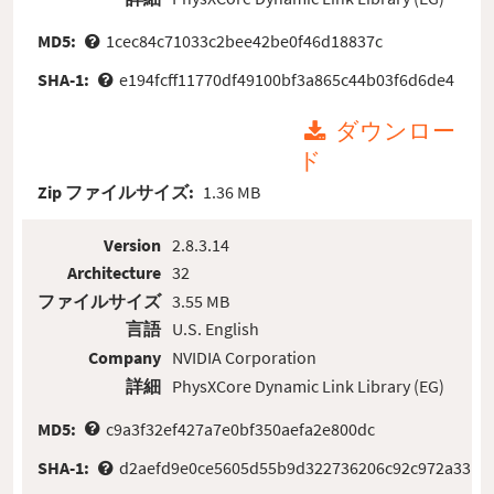
MD5:
1cec84c71033c2bee42be0f46d18837c
SHA-1:
e194fcff11770df49100bf3a865c44b03f6d6de4
ダウンロー
ド
Zip ファイルサイズ:
1.36 MB
Version
2.8.3.14
Architecture
32
ファイルサイズ
3.55 MB
言語
U.S. English
Company
NVIDIA Corporation
詳細
PhysXCore Dynamic Link Library (EG)
MD5:
c9a3f32ef427a7e0bf350aefa2e800dc
SHA-1:
d2aefd9e0ce5605d55b9d322736206c92c972a33