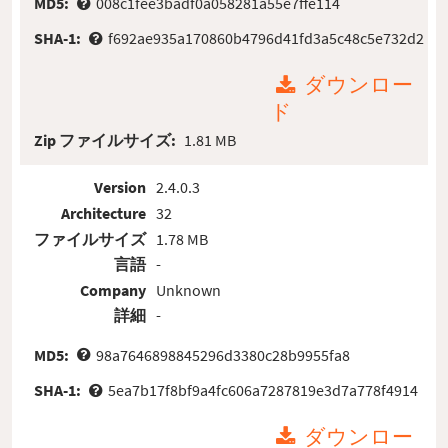
MD5:
008c1fee3badf0a058281a55e7ffe114
SHA-1:
f692ae935a170860b4796d41fd3a5c48c5e732d2
ダウンロー
ド
Zip ファイルサイズ:
1.81 MB
Version
2.4.0.3
Architecture
32
ファイルサイズ
1.78 MB
言語
-
Company
Unknown
詳細
-
MD5:
98a7646898845296d3380c28b9955fa8
SHA-1:
5ea7b17f8bf9a4fc606a7287819e3d7a778f4914
ダウンロー