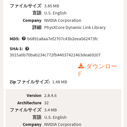
ファイルサイズ
3.85 MB
言語
U.S. English
Company
NVIDIA Corporation
詳細
PhysXCore Dynamic Link Library
MD5:
b6891a8aa7ef2707c43b2eea562473fc
SHA-1:
3015a0b70bab234c772fb44037421463dea69207
ダウンロー
ド
Zip ファイルサイズ:
1.48 MB
Version
2.8.4.6
Architecture
32
ファイルサイズ
3.4 MB
言語
U.S. English
Company
NVIDIA Corporation