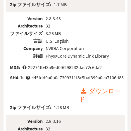
Zip ファイルサイズ:
1.7 MB
Version
2.8.3.43
Architecture
32
ファイルサイズ
3.26 MB
言語
U.S. English
Company
NVIDIA Corporation
詳細
PhysXCore Dynamic Link Library
MD5:
22274fb43a9ed0f6298232dac72c6da2
SHA-1:
445fdd9a0b0a7309311f8c5baf399a0ea7106d83
ダウンロー
ド
Zip ファイルサイズ:
1.28 MB
Version
2.8.3.16
Architecture
32