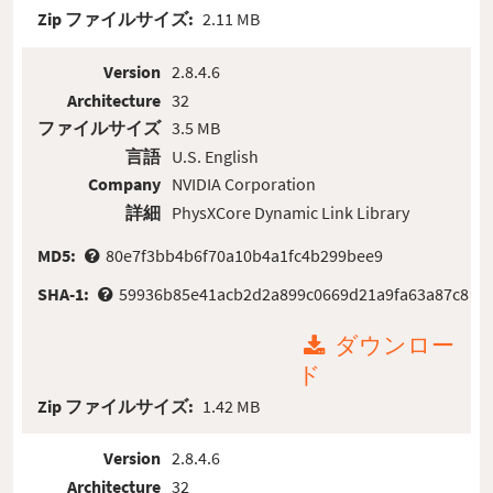
Zip ファイルサイズ:
2.11 MB
Version
2.8.4.6
Architecture
32
ファイルサイズ
3.5 MB
言語
U.S. English
Company
NVIDIA Corporation
詳細
PhysXCore Dynamic Link Library
MD5:
80e7f3bb4b6f70a10b4a1fc4b299bee9
SHA-1:
59936b85e41acb2d2a899c0669d21a9fa63a87c8
ダウンロー
ド
Zip ファイルサイズ:
1.42 MB
Version
2.8.4.6
Architecture
32