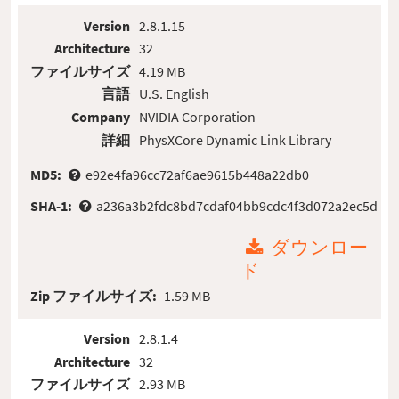
Version
2.8.1.15
Architecture
32
ファイルサイズ
4.19 MB
言語
U.S. English
Company
NVIDIA Corporation
詳細
PhysXCore Dynamic Link Library
MD5:
e92e4fa96cc72af6ae9615b448a22db0
SHA-1:
a236a3b2fdc8bd7cdaf04bb9cdc4f3d072a2ec5d
ダウンロー
ド
Zip ファイルサイズ:
1.59 MB
Version
2.8.1.4
Architecture
32
ファイルサイズ
2.93 MB