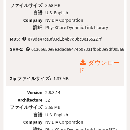
ファイルサイズ
3.58 MB
言語
U.S. English
Company
NVIDIA Corporation
詳細
PhysXCore Dynamic Link Library
MD5:
e79de47ce3f83d1b4b7d0bc3e165227f
SHA-1:
01365650e8e3dad68474b97331fb5b3e9df095a6
ダウンロー
ド
Zip ファイルサイズ:
1.37 MB
Version
2.8.3.14
Architecture
32
ファイルサイズ
3.55 MB
言語
U.S. English
Company
NVIDIA Corporation
詳細
PhysXCore Dynamic Link Library (EG)