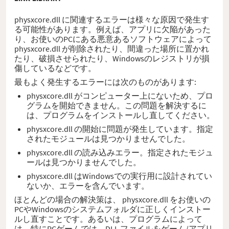
physxcore.dll に関連するエラーは様々な原因で発生す
る可能性があります。例えば、アプリに欠陥があった
り、お使いのPCにある悪意あるソフトウェアによって
physxcore.dll が削除されたり、間違った場所に置かれ
たり、破損させられたり、Windowsのレジストリが損
傷しているなどです。
最もよく発生するエラーには次のものがあります:
physxcore.dll がコンピューター上にないため、プロ
グラムを開始できません。この問題を解決するに
は、プログラムをインストールし直してください。
physxcore.dll の開始に問題が発生しています。指定
されたモジュールは見つかりませんでした。
physxcore.dll の読み込みエラー。指定されたモジュ
ールは見つかりませんでした。
physxcore.dll はWindowsでの実行用に設計されてい
ないか、エラーを含んでいます。
ほとんどの場合の解決策は、 physxcore.dll をお使いの
PCやWindowsのシステムフォルダに正しくインストー
ルし直すことです。あるいは、プログラムによって
は、特にPCゲームでは、DLL ファイルをゲーム/アプリ