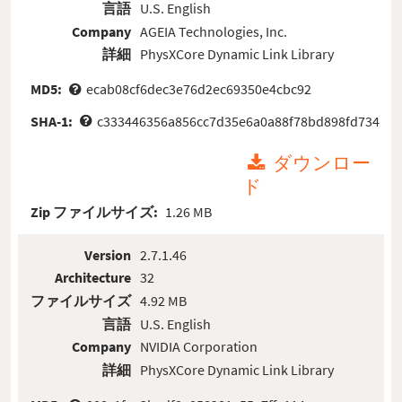
言語
U.S. English
Company
AGEIA Technologies, Inc.
詳細
PhysXCore Dynamic Link Library
MD5:
ecab08cf6dec3e76d2ec69350e4cbc92
SHA-1:
c333446356a856cc7d35e6a0a88f78bd898fd734
ダウンロー
ド
Zip ファイルサイズ:
1.26 MB
Version
2.7.1.46
Architecture
32
ファイルサイズ
4.92 MB
言語
U.S. English
Company
NVIDIA Corporation
詳細
PhysXCore Dynamic Link Library