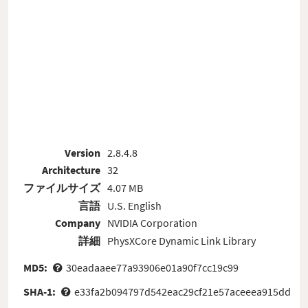
Version
2.8.4.8
Architecture
32
ファイルサイズ
4.07 MB
言語
U.S. English
Company
NVIDIA Corporation
詳細
PhysXCore Dynamic Link Library
MD5:
30eadaaee77a93906e01a90f7cc19c99
SHA-1:
e33fa2b094797d542eac29cf21e57aceeea915dd