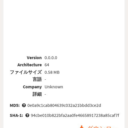
Version
0.0.0.0
Architecture
64
ファイルサイズ
0.58 MB
言語
-
Company
Unknown
詳細
-
MD5:
0e0a9c1cab804639c032a21bbdd3ce2d
SHA-1:
94cbe010b822bfa2aa0fe46658917238a85caf7f