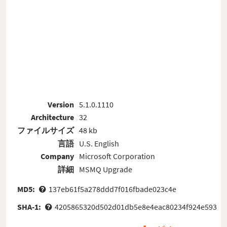
Version
5.1.0.1110
Architecture
32
ファイルサイズ
48 kb
言語
U.S. English
Company
Microsoft Corporation
詳細
MSMQ Upgrade
MD5:
137eb61f5a278ddd7f016fbade023c4e
SHA-1:
4205865320d502d01db5e8e4eac80234f924e593