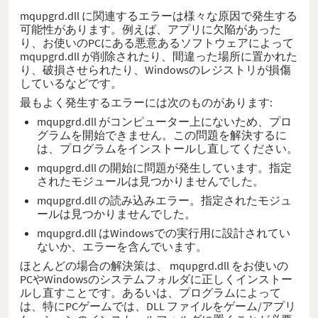
mqupgrd.dll に関連するエラーは様々な原因で発生する
可能性があります。例えば、アプリに欠陥があった
り、お使いのPCにある悪意あるソフトウェアによって
mqupgrd.dll が削除されたり、間違った場所に置かれた
り、破損させられたり、Windowsのレジストリが損傷
しているなどです。
最もよく発生するエラーには次のものがあります:
mqupgrd.dll がコンピューター上にないため、プロ
グラムを開始できません。この問題を解決するに
は、プログラムをインストールし直してください。
mqupgrd.dll の開始に問題が発生しています。指定
されたモジュールは見つかりませんでした。
mqupgrd.dll の読み込みエラー。指定されたモジュ
ールは見つかりませんでした。
mqupgrd.dll はWindowsでの実行用に設計されてい
ないか、エラーを含んでいます。
ほとんどの場合の解決策は、 mqupgrd.dll をお使いの
PCやWindowsのシステムフォルダに正しくインストー
ルし直すことです。あるいは、プログラムによって
は、特にPCゲームでは、DLL ファイルをゲーム/アプリ