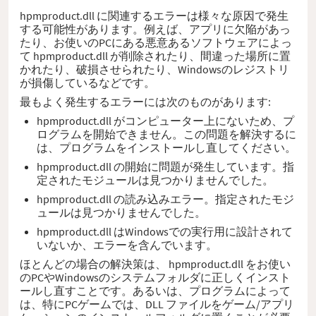
hpmproduct.dll に関連するエラーは様々な原因で発生
する可能性があります。例えば、アプリに欠陥があっ
たり、お使いのPCにある悪意あるソフトウェアによっ
て hpmproduct.dll が削除されたり、間違った場所に置
かれたり、破損させられたり、Windowsのレジストリ
が損傷しているなどです。
最もよく発生するエラーには次のものがあります:
hpmproduct.dll がコンピューター上にないため、プ
ログラムを開始できません。この問題を解決するに
は、プログラムをインストールし直してください。
hpmproduct.dll の開始に問題が発生しています。指
定されたモジュールは見つかりませんでした。
hpmproduct.dll の読み込みエラー。指定されたモジ
ュールは見つかりませんでした。
hpmproduct.dll はWindowsでの実行用に設計されて
いないか、エラーを含んでいます。
ほとんどの場合の解決策は、 hpmproduct.dll をお使い
のPCやWindowsのシステムフォルダに正しくインスト
ールし直すことです。あるいは、プログラムによって
は、特にPCゲームでは、DLL ファイルをゲーム/アプリ