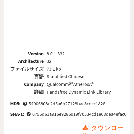
Version
8.0.1.332
Architecture
32
ファイルサイズ
73.1 kb
言語
Simplified Chinese
Company
QualcommÂ®AtherosÂ®
詳細
Handsfree Dynamic Link Library
MD5:
54906808e2d5a6b27128bac8cdcc1826
SHA-1:
0756d61a916e9286919f70534cd1e68dea4efac0
ダウンロー