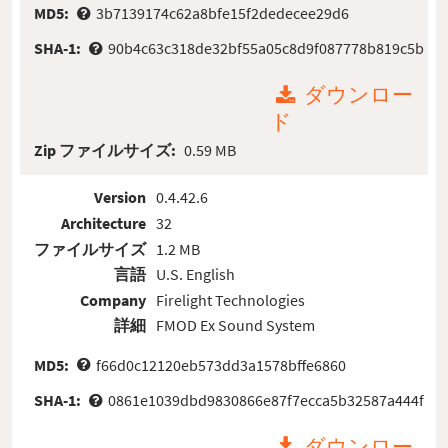
MD5:
3b7139174c62a8bfe15f2dedecee29d6
SHA-1:
90b4c63c318de32bf55a05c8d9f087778b819c5b
ダウンロー
ド
Zip ファイルサイズ:
0.59 MB
Version
0.4.42.6
Architecture
32
ファイルサイズ
1.2 MB
言語
U.S. English
Company
Firelight Technologies
詳細
FMOD Ex Sound System
MD5:
f66d0c12120eb573dd3a1578bffe6860
SHA-1:
0861e1039dbd9830866e87f7ecca5b32587a444f
ダウンロー