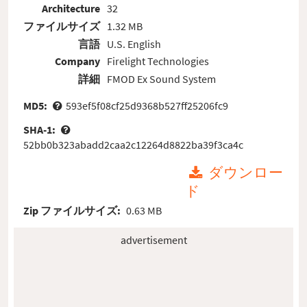
Architecture
32
ファイルサイズ
1.32 MB
言語
U.S. English
Company
Firelight Technologies
詳細
FMOD Ex Sound System
MD5:
593ef5f08cf25d9368b527ff25206fc9
SHA-1:
52bb0b323abadd2caa2c12264d8822ba39f3ca4c
ダウンロー
ド
Zip ファイルサイズ:
0.63 MB
advertisement