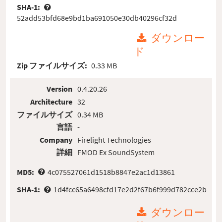
SHA-1:
52add53bfd68e9bd1ba691050e30db40296cf32d
ダウンロー
ド
Zip ファイルサイズ:
0.33 MB
Version
0.4.20.26
Architecture
32
ファイルサイズ
0.34 MB
言語
-
Company
Firelight Technologies
詳細
FMOD Ex SoundSystem
MD5:
4c075527061d1518b8847e2ac1d13861
SHA-1:
1d4fcc65a6498cfd17e2d2f67b6f999d782cce2b
ダウンロー