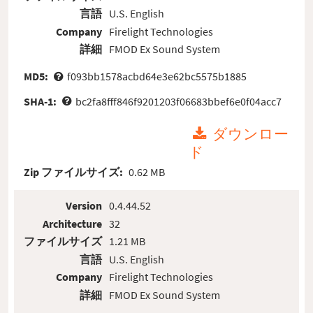
言語
U.S. English
Company
Firelight Technologies
詳細
FMOD Ex Sound System
MD5:
f093bb1578acbd64e3e62bc5575b1885
SHA-1:
bc2fa8fff846f9201203f06683bbef6e0f04acc7
ダウンロー
ド
Zip ファイルサイズ:
0.62 MB
Version
0.4.44.52
Architecture
32
ファイルサイズ
1.21 MB
言語
U.S. English
Company
Firelight Technologies
詳細
FMOD Ex Sound System