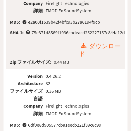
Company
Firelight Technologies
詳細
FMOD Ex SoundSystem
MD5:
e2a00f1539b42f4bfc93b27a6194f9cb
SHA-1:
75e371d8569f1936cbdeacd252227157c844a12d
ダウンロー
ド
Zip ファイルサイズ:
0.44 MB
Version
0.4.26.2
Architecture
32
ファイルサイズ
0.36 MB
言語
-
Company
Firelight Technologies
詳細
FMOD Ex SoundSystem
MD5:
6df0e8d905577cba1eecb221f39c8c99