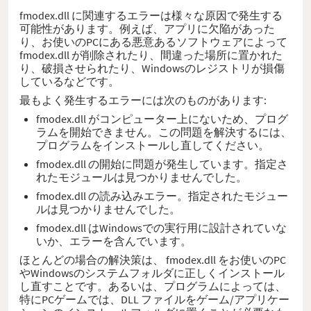
fmodex.dll に関連するエラーは様々な原因で発生する
可能性があります。例えば、アプリに欠陥があった
り、お使いのPCにある悪意あるソフトウェアによって
fmodex.dll が削除されたり、間違った場所に置かれた
り、破損させられたり、Windowsのレジストリが損傷
しているなどです。
最もよく発生するエラーには次のものがあります:
fmodex.dll がコンピューター上にないため、プログ
ラムを開始できません。この問題を解決するには、
プログラムをインストールし直してください。
fmodex.dll の開始に問題が発生しています。指定さ
れたモジュールは見つかりませんでした。
fmodex.dll の読み込みエラー。指定されたモジュー
ルは見つかりませんでした。
fmodex.dll はWindowsでの実行用に設計されていな
いか、エラーを含んでいます。
ほとんどの場合の解決策は、 fmodex.dll をお使いのPC
やWindowsのシステムフォルダに正しくインストール
し直すことです。あるいは、プログラムによっては、
特にPCゲームでは、DLL ファイルをゲーム/アプリケー