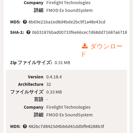
Company
Firelight Technologies
詳細
FMOD Ex SoundSystem
MD5:
8b69e21ba1ed8d4bde2bc9f1a48e43cd
SHA-1:
06031876bad00733f6e66cec7d68dd71687a6718
ダウンロー
ド
Zip ファイルサイズ:
0.31 MB
Version
0.4.18.4
Architecture
32
ファイルサイズ
0.33 MB
言語
-
Company
Firelight Technologies
詳細
FMOD Ex SoundSystem
MD5:
482bc7d8423d4bb6d41ddbffe8288b3f