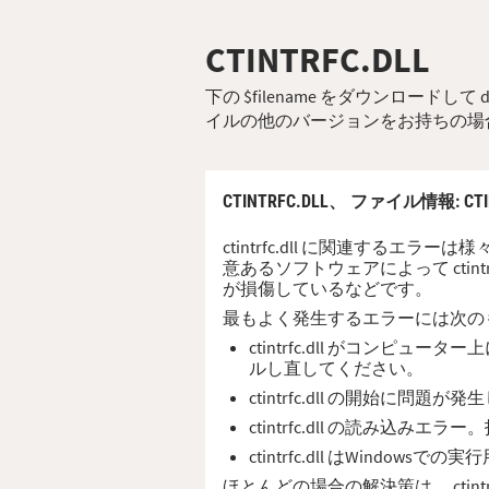
CTINTRFC.DLL
下の $filename をダウンロー
イルの他のバージョンをお持ちの場
CTINTRFC.DLL、
ファイル情報
: CT
ctintrfc.dll に関連す
意あるソフトウェアによって ctin
が損傷しているなどです。
最もよく発生するエラーには次の
ctintrfc.dll がコ
ルし直してください。
ctintrfc.dll の開始
ctintrfc.dll の読み込
ctintrfc.dll はWind
ほとんどの場合の解決策は、 ctin