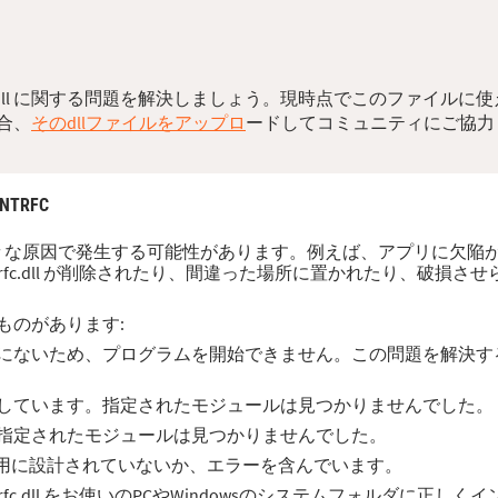
ドして dll に関する問題を解決しましょう。現時点でこのファイ
合、
そのdllファイルをアップロ
ードしてコミュニティにご協力
INTRFC
るエラーは様々な原因で発生する可能性があります。例えば、アプリに欠
trfc.dll が削除されたり、間違った場所に置かれたり、破損させ
ものがあります:
ンピューター上にないため、プログラムを開始できません。この問題を解
に問題が発生しています。指定されたモジュールは見つかりませんでした。
みエラー。指定されたモジュールは見つかりませんでした。
owsでの実行用に設計されていないか、エラーを含んでいます。
trfc.dll をお使いのPCやWindowsのシステムフォルダに正