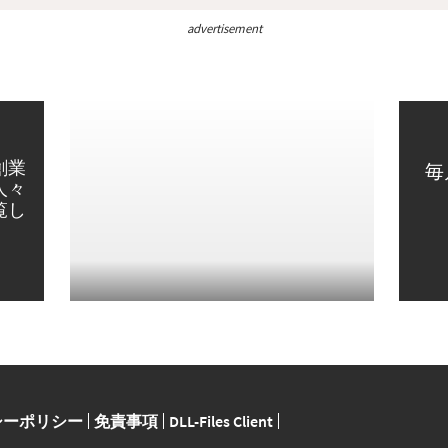
advertisement
創業
毎
人々
覧し
シーポリシー
免責事項
DLL-Files Client