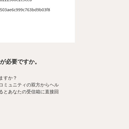
c503ae6c999c763bd9b03f8
伝いが必要ですか。
ますか？
コミュニティの双方からヘル
るとあなたの受信箱に直接回