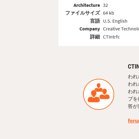
Architecture
32
ファイルサイズ
64 kb
言語
U.S. English
Company
Creative Technol
詳細
CTIntrfc
CT
われ
われ
われ
プを
答が
foru