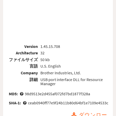
Version
1.45.15.708
Architecture
32
ファイルサイズ
50 kb
言語
U.S. English
Company
Brother Industries, Ltd.
詳細
USB port interface DLL for Resource
Manager
MD5:
98d9513e2d455af072fd7bd1877f328a
SHA-1:
ceab0940ff77e9f24b11b80d64bf1e7109e4533c
ダウンロー