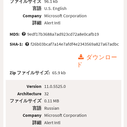
ファイルサイズ
96.1 kb
言語
U.S. English
Company
Microsoft Corporation
詳細
Alert Intl
MD5:
9edf17b3688a7ad923cd72a8e0cafb19
SHA-1:
f26b03bcaf7a14e7afdf4e2343569a827a67adbc
ダウンロー
ド
Zip ファイルサイズ:
65.9 kb
Version
11.0.5525.0
Architecture
32
ファイルサイズ
0.11 MB
言語
Russian
Company
Microsoft Corporation
詳細
Alert Intl