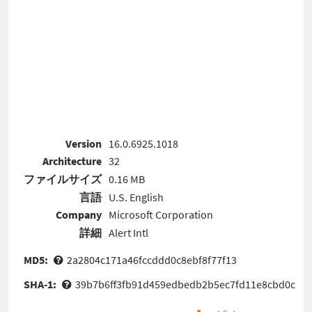
Version
16.0.6925.1018
Architecture
32
ファイルサイズ
0.16 MB
言語
U.S. English
Company
Microsoft Corporation
詳細
Alert Intl
MD5:
2a2804c171a46fccddd0c8ebf8f77f13
SHA-1:
39b7b6ff3fb91d459edbedb2b5ec7fd11e8cbd0c